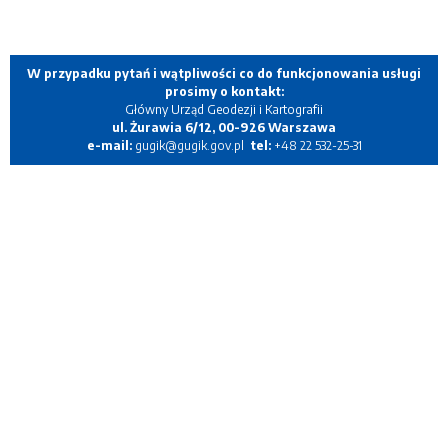
W przypadku pytań i wątpliwości co do funkcjonowania usługi
prosimy o kontakt:
Główny Urząd Geodezji i Kartografii
ul. Żurawia 6/12, 00-926 Warszawa
e-mail:
gugik@gugik.gov.pl
tel:
+48 22 532-25-31